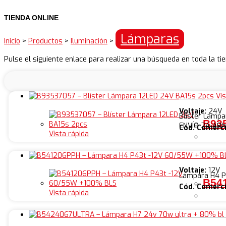
TIENDA ONLINE
Lámparas
Inicio
>
Productos
>
Iluminación
>
Pulse el siguiente enlace para realizar una búsqueda en toda la ti
Vis
Voltaje:
24V
Blíster Lámp
B935
ENVÍO 24-48h
Cód. Comerci
Vista rápida
Voltaje:
12V
Lámpara H4 P
B54
Cód. Comerci
Vista rápida