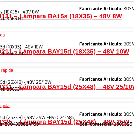
a
Fabricante Artículo:
BOS
s (18X35) - 48V 8W
131 – Lámpara BA15s (18X35) – 48V 8W
al:
B569131
ida
Fabricante Artículo:
BOS
5d (18X35) - 48V 10W
211 – Lámpara BAY15d (18X35) – 48V 10W
al:
B569211
 rápida
Fabricante Artículo:
BOS
5d (25X48) - 48V 25/10W
311 – Lámpara BAY15d (25X48) – 48V 25/1
al:
B569311
ápida
Fabricante Artículo:
BOS
5d (25X48) - 48V 25W ENVÍO 24-48h
325 – Lámpara BAY15d (25X48) – 48V 25W
s:
5904353024759
Cód. Comercial:
B569325