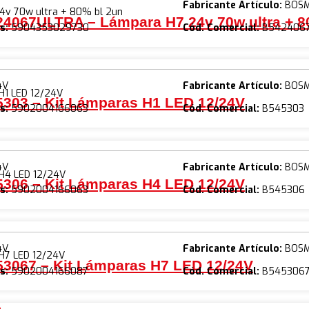
Fabricante Artículo:
BOS
4v 70w ultra + 80% bl 2un
4067ULTRA – Lámpara H7 24v 70w ultra + 8
s:
5904353029730
Cód. Comercial:
B542406
4V
Fabricante Artículo:
BOS
H1 LED 12/24V
303 – Kit Lámparas H1 LED 12/24V
s:
5902004166063
Cód. Comercial:
B545303
4V
Fabricante Artículo:
BOS
 H4 LED 12/24V
306 – Kit Lámparas H4 LED 12/24V
s:
5902004166063
Cód. Comercial:
B545306
4V
Fabricante Artículo:
BOS
 H7 LED 12/24V
3067 – Kit Lámparas H7 LED 12/24V
s:
5902004166087
Cód. Comercial:
B545306