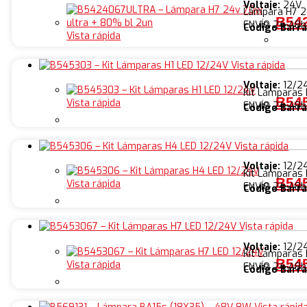
Voltaje:
24V
Lámpara H7 2
B542
ENVÍO 24-48h
Código Barra
Vista rápida
Vista rápida
Voltaje:
12/2
Kit Lámparas 
B545
Vista rápida
ENVÍO 24-48h
Código Barra
Vista rápida
Voltaje:
12/2
Kit Lámparas
B545
Vista rápida
ENVÍO 24-48h
Código Barra
Vista rápida
Voltaje:
12/2
Kit Lámparas
B545
Vista rápida
ENVÍO 24-48h
Código Barra