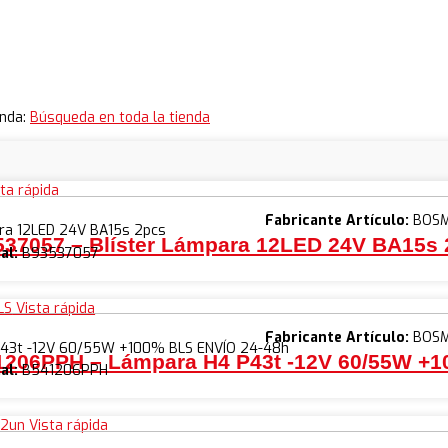
enda:
Búsqueda en toda la tienda
ta rápida
Fabricante Artículo:
BOS
ara 12LED 24V BA15s 2pcs
37057 – Blíster Lámpara 12LED 24V BA15s
al:
B93537057
Vista rápida
Fabricante Artículo:
BOS
43t -12V 60/55W +100% BLS ENVÍO 24-48h
1206PPH – Lámpara H4 P43t -12V 60/55W +
al:
B541206PPH
Vista rápida