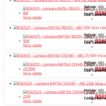
Vista rápid
Voltaje:
48V
Lámpara BA15
B569
ENVÍO 24-48h
Cód. Comerci
Vista rápida
Vista ráp
Voltaje:
48V
Lámpara BAY1
B569
ENVÍO 24-48h
Cód. Comerci
Vista rápida
Vista
Voltaje:
48V
Lámpara BAY1
B569
ENVÍO 24-48h
Cód. Comerci
Vista rápida
Vista r
Voltaje:
48V
Lámpara BAY1
B569
Código Barra
Vista rápida