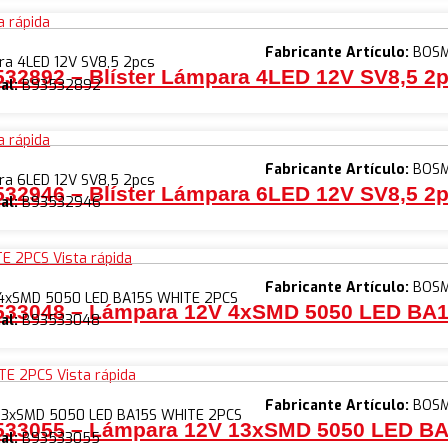
a rápida
Fabricante Artículo:
BOS
ra 4LED 12V SV8,5 2pcs
32892 – Blíster Lámpara 4LED 12V SV8,5 2
al:
B93532892
a rápida
Fabricante Artículo:
BOS
ra 6LED 12V SV8,5 2pcs
32946 – Blíster Lámpara 6LED 12V SV8,5 2
al:
B93532946
Vista rápida
Fabricante Artículo:
BOS
4xSMD 5050 LED BA15S WHITE 2PCS
533048 – Lámpara 12V 4xSMD 5050 LED BA
al:
B93533048
Vista rápida
Fabricante Artículo:
BOS
13xSMD 5050 LED BA15S WHITE 2PCS
533055 – Lámpara 12V 13xSMD 5050 LED B
al:
B93533055