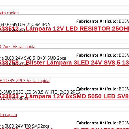
sta rápida
Fabricante Artículo:
BOS
LED RESISTOR 25OHM 1PCS
533512 – Lámpara 12V LED RESISTOR 25O
al:
B93533512
Vista rápida
Fabricante Artículo:
BOS
ara 3LED 24V SV8,5 13×31 SMD 2pcs
33758 – Blíster Lámpara 3LED 24V SV8,5 1
al:
B93533758
Vista rápida
Fabricante Artículo:
BOS
6xSMD 5050 LED SV8,5 WHITE 10x39 2PCS
533833 – Lámpara 12V 6xSMD 5050 LED SV8
al:
B93533833
ta rápida
Fabricante Artículo:
BOS
ara 3LED 24V T10 SMD2pcs