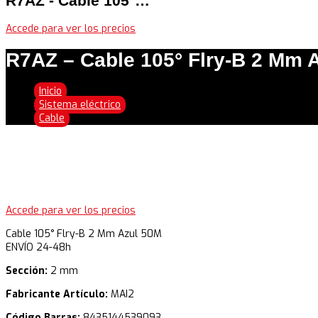
R7AZ - Cable 105°…
Accede para ver los precios
R7AZ – Cable 105° Flry-B 2 Mm 
Inicio
>
Sistema eléctrico
>
Cable
Accede para ver los precios
Cable 105° Flry-B 2 Mm Azul 50M
ENVÍO 24-48h
Sección:
2 mm
Fabricante Artículo:
MAI2
Código Barras:
8435144539093